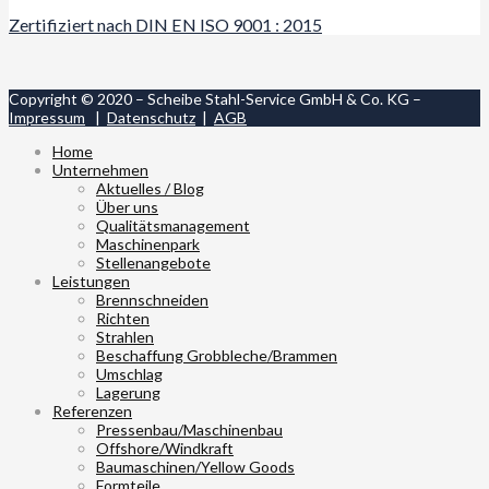
Zertifiziert nach DIN EN ISO 9001 : 2015
Copyright © 2020 – Scheibe Stahl-Service GmbH & Co. KG –
Impressum
|
Datenschutz
|
AGB
Home
Unternehmen
Aktuelles / Blog
Über uns
Qualitätsmanagement
Maschinenpark
Stellenangebote
Leistungen
Brennschneiden
Richten
Strahlen
Beschaffung Grobbleche/Brammen
Umschlag
Lagerung
Referenzen
Pressenbau/Maschinenbau
Offshore/Windkraft
Baumaschinen/Yellow Goods
Formteile